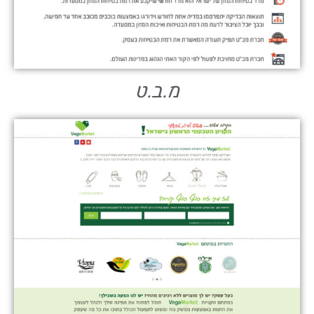
מ.ב.ט