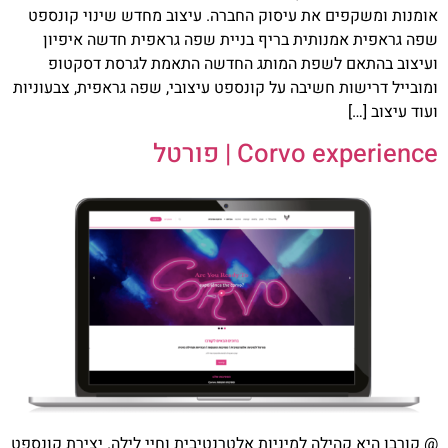
אומנות ומשקפים את עיסוק החברה. עיצוב מחדש שינוי קונספט
שפה גראפית אמנותית בריף בניית שפה גראפית חדשה איפיון
ועיצוב בהתאם לשפת המותג החדשה התאמת לגרסת דסקטופ
ומובייל דרישות חשיבה על קונספט עיצובי, שפה גראפית, צבעוניות
ועוד עיצוב […]
Corvo experience | פורטל
@ קורבו היא קהילה למיניות אלטרנטיבית וחיי לילה. יצירת קונספט