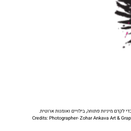
Beards & Babes – Med קורבו היא פלטפורמה שנוסדה כדי לקדם מיניות פתוחה, בילויים ואומנות ארוטית.
Credits: Photographer- Zohar Ankava Art & Gra