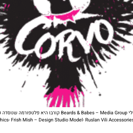
corvo fetish – עיצוב גרפי למדיה פרסום ושיווק דיגיטלי ia Group
phics- Frish Mish – Design Studio Model- Ruslan Vili Accessor