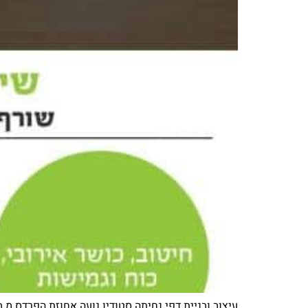
עיצוב ובניית דפי נחיתה סטודיו נועה אחוזת הפרדס מ.ב.ט VegaMarket ריקליינר סופה tyling