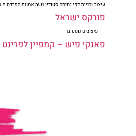
עיצוב ובניית דפי נחיתה סטודיו נועה אחוזת הפרדס מ.ב.ט VegaMarket ריקליינר סופה tyling
פורקס ישראל
עיצובים נוספים
פאנקי פיש – קמפיין לפרינט